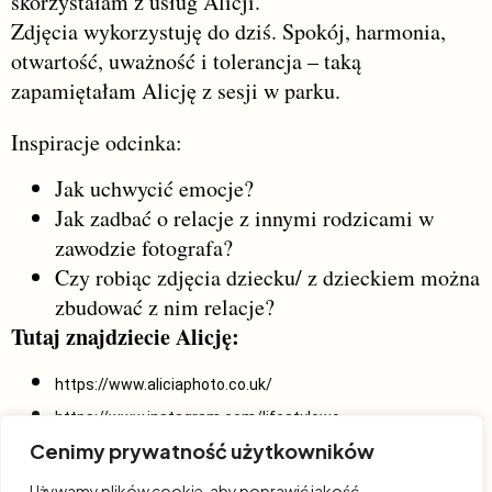
skorzystałam z usług Alicji.
Zdjęcia wykorzystuję do dziś. Spokój, harmonia,
otwartość, uważność i tolerancja – taką
zapamiętałam Alicję z sesji w parku.
Inspiracje odcinka:
Jak uchwycić emocje?
Jak zadbać o relacje z innymi rodzicami w
zawodzie fotografa?
Czy robiąc zdjęcia dziecku/ z dzieckiem można
zbudować z nim relacje?
Tutaj znajdziecie Alicję:
https://www.aliciaphoto.co.uk/
https://www.instagram.com/lifestylowo…
Cenimy prywatność użytkowników
https://www.instagram.com/alicia_phot…
https://www.facebook.com/aliciaphot
Używamy plików cookie, aby poprawić jakość