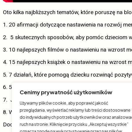
Oto kilka najbliższych tematów, które poruszę na blo
1. 20 afirmacji dotyczące nastawienia na rozwój men
2. 5 skutecznych sposobów, aby pomóc dzieciom w
3. 10 najlepszych filmów o nastawieniu na wzrost me
4. 15 najlepszych książek o nastawieniu na wzrost m
5. 7 działań, które pomogą dziecku rozwinąć pozyt
6. 5 sposobów, aby pozytywne nastawienie stało si
Cenimy prywatność użytkowników
7. Jak wychować inteligentne dziecko przez ruch (za
Używamy plików cookie, aby poprawić jakość
przeglądania, wyświetlać reklamy lub treści dostosowane
8. Wyzwanie świąteczne. Jak ogarnąć produktywnoś
do indywidualnych potrzeb użytkowników oraz analizowa
Dodatkowo
16 listopada 2020 roku poprowadzę dl
ruch na stronie. Kliknięcie przycisku „Akceptuj wszystkie”
oznacza zgodę na wykorzystywanie przez nas plików