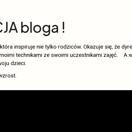
JA bloga !
tóra inspiruje nie tylko rodziców. Okazuje się, że d
 moimi technikami ze swoimi uczestnikami zajęć. A wi
ju dzieci.
wzrost.