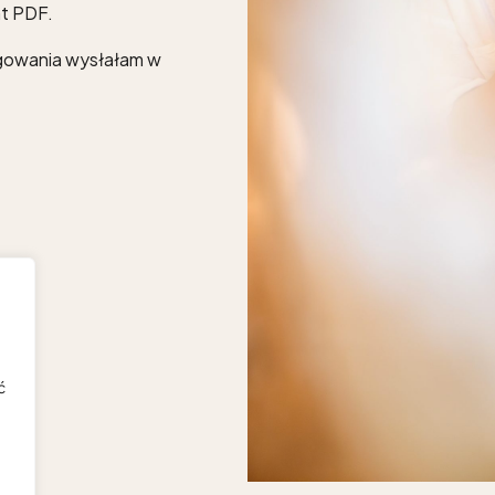
nt PDF.
ogowania wysłałam w
ć