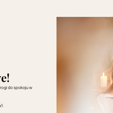
e!
drogi do spokoju w
y).