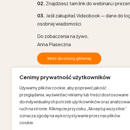
02.
Znajdziesz tam link do webinaru i preze
03.
Jeśli zakupiłaś Videobook — dane do l
osobnej wiadomości.
Do zobaczenia na żywo,
Anna Piaseczna
Wróć do strony głównej
Cenimy prywatność użytkowników
Używamy plików cookie, aby poprawić jakość
przeglądania, wyświetlać reklamy lub treści dostosowane
do indywidualnych potrzeb użytkowników oraz analizowa
ruch na stronie. Kliknięcie przycisku „Akceptuj wszystkie”
oznacza zgodę na wykorzystywanie przez nas plików
cookie.