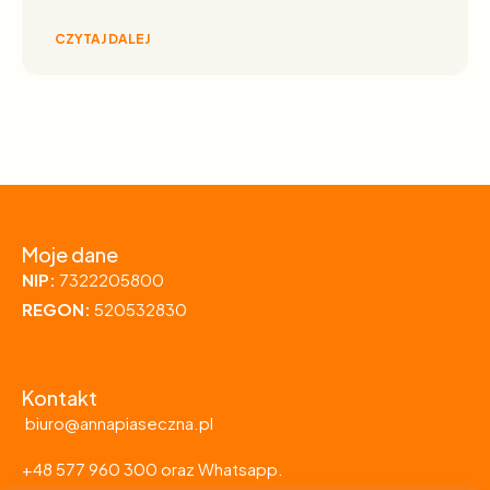
CZYTAJ DALEJ
Moje dane
NIP:
7322205800
REGON:
520532830
Kontakt
biuro@annapiaseczna.pl
+48 577 960 300 oraz Whatsapp.