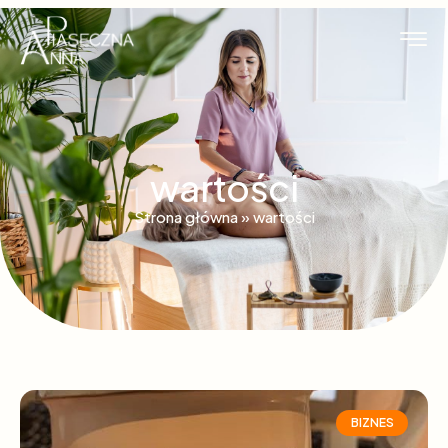
wartości
Strona główna
»
wartości
BIZNES