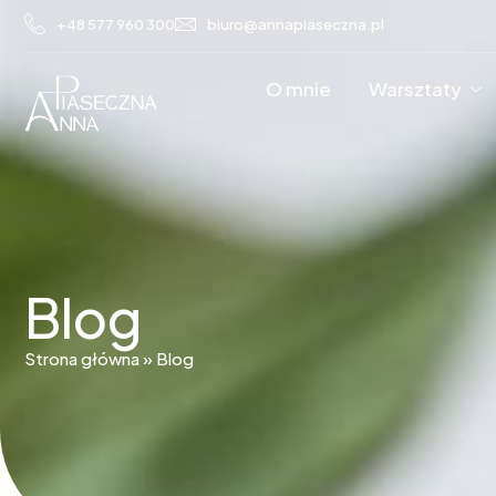
+48 577 960 300
biuro@annapiaseczna.pl
O mnie
Warsztaty
Blog
Strona główna
»
Blog