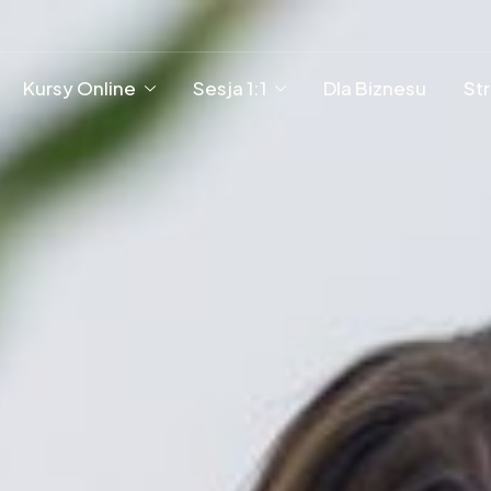
Kursy Online
Sesja 1:1
Dla Biznesu
St