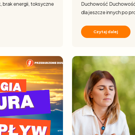
, brak energii, toksyczne
Duchowość Duchowość – d
dla jeszcze innych po pr
Czytaj dalej