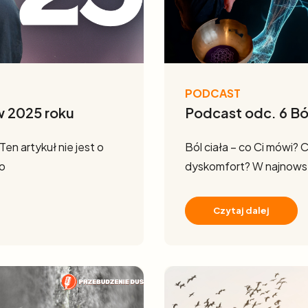
PODCAST
w 2025 roku
Podcast odc. 6 Bó
en artykuł nie jest o
Ból ciała – co Ci mówi? C
 o
dyskomfort? W najnows
Czytaj dalej