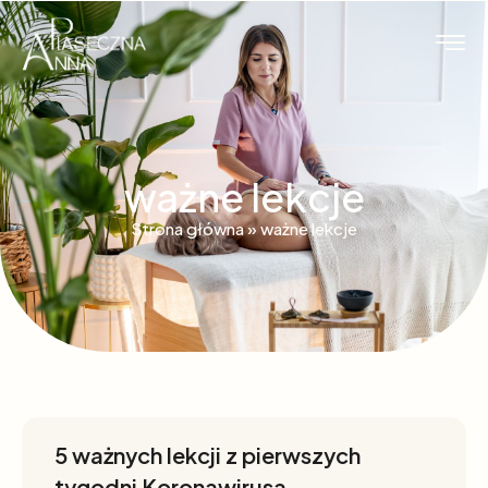
ważne lekcje
Strona główna
»
ważne lekcje
5 ważnych lekcji z pierwszych
tygodni Koronawirusa