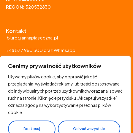
REGON:
520532830
Kontakt
biuro@annapiaseczna.pl
+48 577 960 300 oraz Whatsapp.
Cenimy prywatność użytkowników
Polityka strony
Polityka prywatności
Używamy plików cookie, aby poprawić jakość
przeglądania, wyświetlać reklamy lub treści dostosowane
do indywidualnych potrzeb użytkowników oraz analizować
Social Media
ruch na stronie. Kliknięcie przycisku „Akceptuj wszystkie”
oznacza zgodę na wykorzystywanie przez nas plików
cookie.
Dostosuj
Odrzuć wszystkie