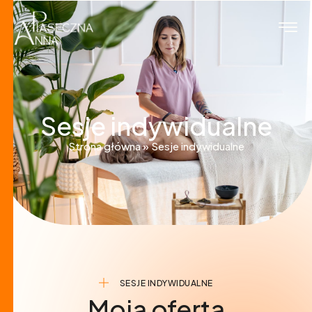
Sesje indywidualne
Strona główna
»
Sesje indywidualne
SESJE INDYWIDUALNE
Moja oferta