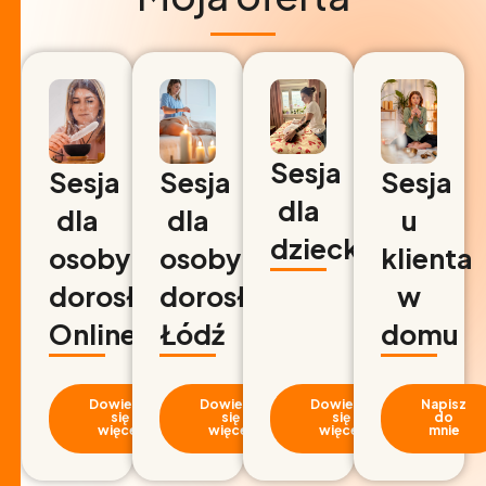
Sesja
Sesja
Sesja
Sesja
dla
dla
dla
u
dziecka
osoby
osoby
klienta
dorosłej
dorosłej
w
Online
Łódź
domu
Dowiedz
Dowiedz
Dowiedz
Napisz
się
się
się
do
więcej
więcej
więcej
mnie