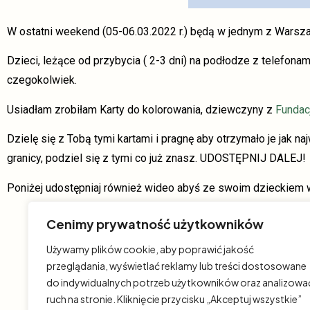
W ostatni weekend (05-06.03.2022 r.) będą w jednym z Warsz
Dzieci, leżące od przybycia ( 2-3 dni) na podłodze z telefona
czegokolwiek.
Usiadłam zrobiłam Karty do kolorowania, dziewczyny z
Fundac
Dzielę się z Tobą tymi kartami i pragnę aby otrzymało je jak n
granicy, podziel się z tymi co już znasz. UDOSTĘPNIJ DALEJ!
Poniżej udostępniaj również wideo abyś ze swoim dzieckiem 
Cenimy prywatność użytkowników
To ten czas
Używamy plików cookie, aby poprawić jakość
przeglądania, wyświetlać reklamy lub treści dostosowane
z p
do indywidualnych potrzeb użytkowników oraz analizowa
ruch na stronie. Kliknięcie przycisku „Akceptuj wszystkie”