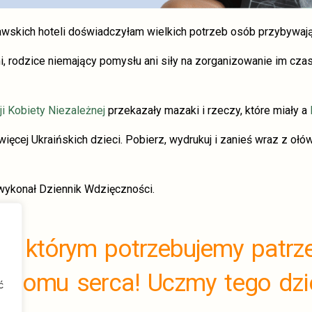
awskich hoteli doświadczyłam wielkich potrzeb osób przybywają
mi, rodzice niemający pomysłu ani siły na zorganizowanie im czas
ji Kobiety Niezależnej
przekazały mazaki i rzeczy, które miały a
ajwięcej Ukraińskich dzieci. Pobierz, wydrukuj i zanieś wraz z oł
wykonał Dziennik Wdzięczności.
 w którym potrzebujemy patrz
oziomu serca! Uczmy tego dzi
ć